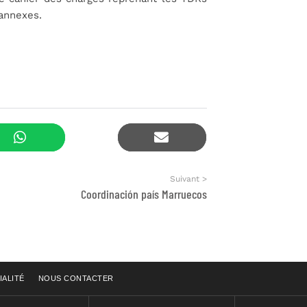
 annexes.
Suivant >
Coordinación país Marruecos
IALITÉ
NOUS CONTACTER