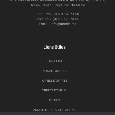
Rue Raiss Achour, Résidence Badr A, ler étage, Apprt NO 2,
Ocean, Rabat - Royaume du Maroc
Tél : +212 (0) 5 37 70 73 50
Fax : +212 (0) 5 37 70 73 50
Email : info@tanmia.ma
Liens Utiles
TANMIA.MA
NOS ACTUALITÉS
APPELS D’OFFRES
OFFRES D’EMPLOI
GUIDES
ANNUIERE DES ASSOCIATIONS