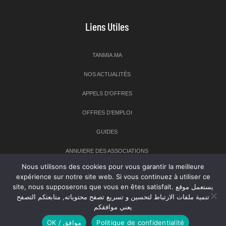
Liens Utiles
TANMIA.MA
NOS ACTUALITÉS
APPELS D’OFFRES
OFFRES D’EMPLOI
GUIDES
ANNUIERE DES ASSOCIATIONS
Nous utilisons des cookies pour vous garantir la meilleure
expérience sur notre site web. Si vous continuez à utiliser ce
Newsletter
site, nous supposerons que vous en êtes satisfait. يستعمل موقع
تنمية ملفات الارتباط لتحسين و تسريع تصفح محتوياته, متابعتكم التصفح
Inscrivez-vous à notre newsletter pour recevoir les dernières
يعني موافقكم
nouvelles sur TANMIA
OK / موافق
Politique de confidentialité