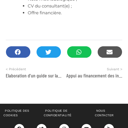
CV du consultant(e) ;
Offre financière.
< Précédent
Suivant >
Elaboration d’un guide sur la citoyenneté et la démocratie participative
Appui au financement des initiatives d’auto-emploi et l’accompagnement post-création au profit des personnes migrantes et réfugiées régularisées
POLITIQUE DES
POLITIQUE DE
NOUS
COOKIES
CONFIDENTIALITÉ
CONTACTER