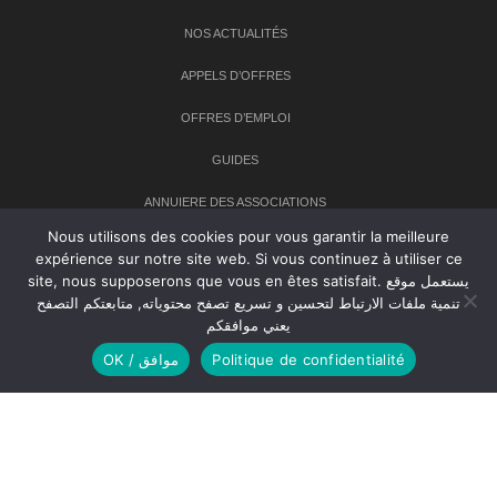
NOS ACTUALITÉS
APPELS D’OFFRES
OFFRES D’EMPLOI
GUIDES
ANNUIERE DES ASSOCIATIONS
Nous utilisons des cookies pour vous garantir la meilleure
expérience sur notre site web. Si vous continuez à utiliser ce
Newsletter
site, nous supposerons que vous en êtes satisfait. يستعمل موقع
تنمية ملفات الارتباط لتحسين و تسريع تصفح محتوياته, متابعتكم التصفح
Inscrivez-vous à notre newsletter pour recevoir les dernières
يعني موافقكم
nouvelles sur TANMIA
OK / موافق
Politique de confidentialité
Creative Common 2004-2026.
Tanmia.ma
| Tous les droits réservés
Réalisation
Agence Web
Tudiodev