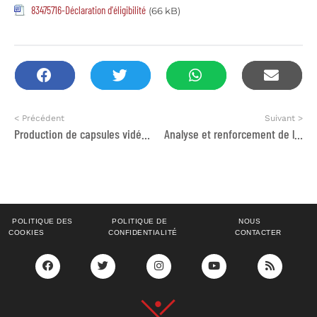
83475716-Déclaration d'éligibilité
(66 kB)
< Précédent
Suivant >
Production de capsules vidéo pour le projet PROMET
Analyse et renforcement de l’approche Speed Finance
POLITIQUE DES
POLITIQUE DE
NOUS
COOKIES
CONFIDENTIALITÉ
CONTACTER