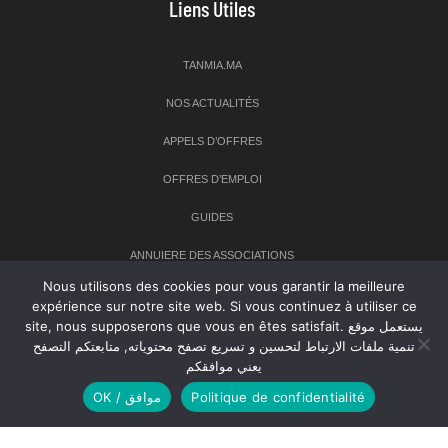
Liens Utiles
TANMIA.MA
NOS ACTUALITÉS
APPELS D’OFFRES
OFFRES D’EMPLOI
GUIDES
ANNUIERE DES ASSOCIATIONS
Nous utilisons des cookies pour vous garantir la meilleure
expérience sur notre site web. Si vous continuez à utiliser ce
Newsletter
site, nous supposerons que vous en êtes satisfait. يستعمل موقع
تنمية ملفات الارتباط لتحسين و تسريع تصفح محتوياته, متابعتكم التصفح
Inscrivez-vous à notre newsletter pour recevoir les dernières
يعني موافقكم
nouvelles sur TANMIA
OK / موافق
Politique de confidentialité