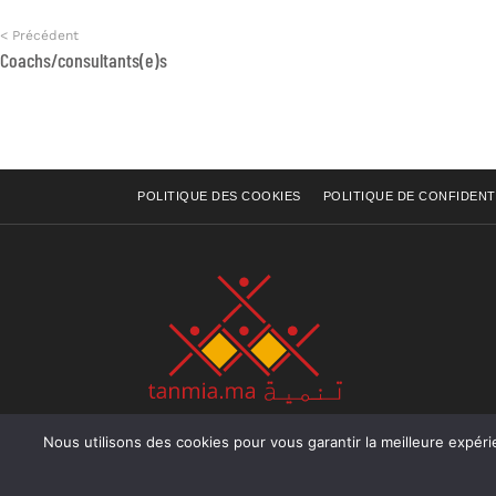
< Précédent
Coachs/consultants(e)s
POLITIQUE DES COOKIES
POLITIQUE DE CONFIDENT
Nous utilisons des cookies pour vous garantir la meilleure expérience sur not
Rue Raiss Achour, Résidence Badr A, ler étage, Ap
Ocean, Rabat - Royaume du Maroc