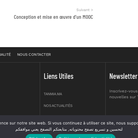
Suivant >
Conception et mise en œuvre d’un MOOC
IALITÉ
NOUS CONTACTER
Liens Utiles
Newsletter
Inscrivez-vous
TANMIA.MA
nouvelles sur
NOS ACTUALITÉS
APPELS D’OFFRES
re site web. Si vous continuez à utiliser ce site, nous supposerons que vous en êtes s
prt NO 2,
لتحسين و تسريع تصفح محتوياته, متابعتكم التصفح يعني موافقكم
OFFRES D’EMPLOI