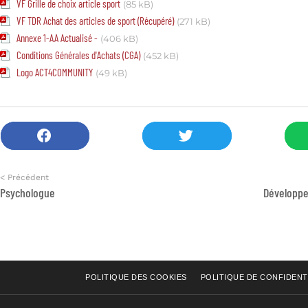
VF Grille de choix article sport
(85 kB)
VF TDR Achat des articles de sport (Récupéré)
(271 kB)
Annexe 1-AA Actualisé -
(406 kB)
Conditions Générales d'Achats (CGA)
(452 kB)
Logo ACT4COMMUNITY
(49 kB)
< Précédent
Psychologue
POLITIQUE DES COOKIES
POLITIQUE DE CONFIDENT