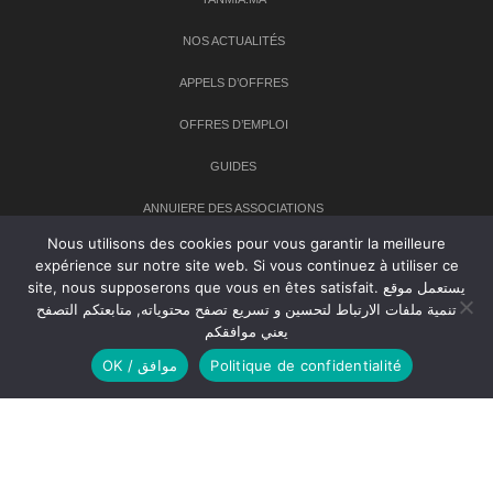
NOS ACTUALITÉS
APPELS D’OFFRES
OFFRES D’EMPLOI
GUIDES
ANNUIERE DES ASSOCIATIONS
Nous utilisons des cookies pour vous garantir la meilleure
expérience sur notre site web. Si vous continuez à utiliser ce
Newsletter
site, nous supposerons que vous en êtes satisfait. يستعمل موقع
تنمية ملفات الارتباط لتحسين و تسريع تصفح محتوياته, متابعتكم التصفح
Inscrivez-vous à notre newsletter pour recevoir les dernières
يعني موافقكم
nouvelles sur TANMIA
OK / موافق
Politique de confidentialité
Creative Common 2004-2026.
Tanmia.ma
| Tous les droits réservés
Réalisation
Agence Web
Tudiodev