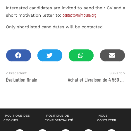
Interested candidates are invited to send their CV and a
contact@mimouna.org
short motivation letter to:
Only shortlisted candidates will be contacted
< Précédent
Suivant >
Évaluation finale
Achat et Livraison de 4 560 plants d’olivier PROJET “TREE FOR DIGNITY 2026”
POLITIQUE DES
POLITIQUE DE
NOUS
COOKIES
CONFIDENTIALITÉ
CONTACTER