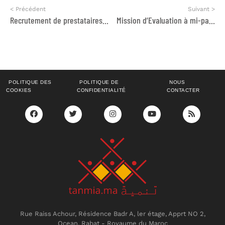
< Précédent
Suivant >
Recrutement de prestataires de services spécialisés
Mission d’Evaluation à mi-parcours projet
POLITIQUE DES
POLITIQUE DE
NOUS
COOKIES
CONFIDENTIALITÉ
CONTACTER
Rue Raiss Achour, Résidence Badr A, ler étage, Apprt NO 2,
Ocean, Rabat - Royaume du Maroc