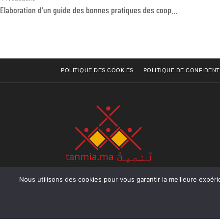
Elaboration d’un guide des bonnes pratiques des coopératives agricoles féminines
POLITIQUE DES COOKIES
POLITIQUE DE CONFIDENT
Nous utilisons des cookies pour vous garantir la meilleure expérience sur not
Rue Raiss Achour, Résidence Badr A, ler étage, Ap
Ocean, Rabat - Royaume du Maroc
Tél : +212 (0) 5 37 70 73 50
Fax : +212 (0) 5 37 70 73 50