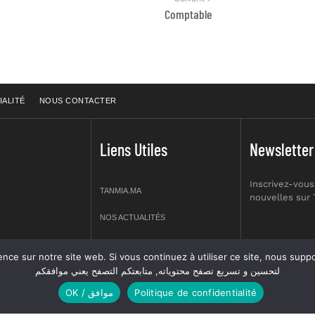
Comptable
IALITÉ
NOUS CONTACTER
Liens Utiles
Newsletter
Inscrivez-vous
TANMIA.MA
nouvelles sur
NOS ACTUALITÉS
APPELS D’OFFRES
re site web. Si vous continuez à utiliser ce site, nous supposerons que vous en êtes s
prt NO 2,
لتحسين و تسريع تصفح محتوياته, متابعتكم التصفح يعني موافقكم
OFFRES D’EMPLOI
OK / موافق
Politique de confidentialité
GUIDES