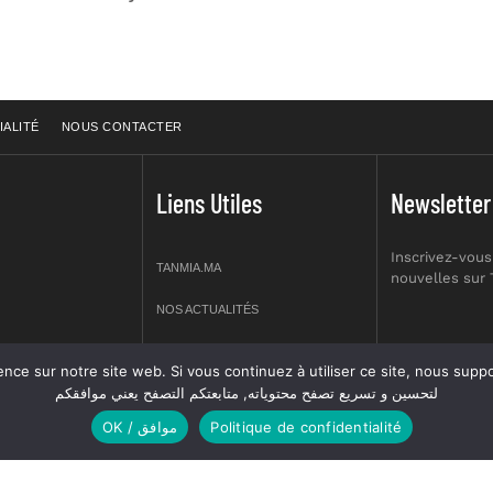
IALITÉ
NOUS CONTACTER
Liens Utiles
Newsletter
Inscrivez-vous
TANMIA.MA
nouvelles sur
NOS ACTUALITÉS
APPELS D’OFFRES
re site web. Si vous continuez à utiliser ce site, nous supposerons que vous en êtes s
prt NO 2,
لتحسين و تسريع تصفح محتوياته, متابعتكم التصفح يعني موافقكم
OFFRES D’EMPLOI
OK / موافق
Politique de confidentialité
GUIDES
ANNUIERE DES ASSOCIATIONS