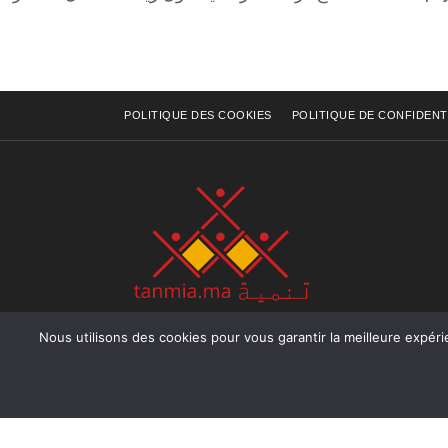
POLITIQUE DES COOKIES
POLITIQUE DE CONFIDENT
Nous utilisons des cookies pour vous garantir la meilleure expérience sur not
Rue Raiss Achour, Résidence Badr A, ler étage, Ap
Ocean, Rabat - Royaume du Maroc
Tél : +212 (0) 5 37 70 73 50
Fax : +212 (0) 5 37 70 73 50
Email : info@tanmia.ma