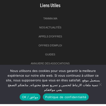
Liens Utiles
TANMIA.MA
NOS ACTUALITÉS
APPELS D’OFFRES
OFFRES D’EMPLOI
GUIDES
ANNUIERE DES ASSOCIATIONS
Nous utilisons des cookies pour vous garantir la meilleure
expérience sur notre site web. Si vous continuez à utiliser ce
Newsletter
site, nous supposerons que vous en êtes satisfait. يستعمل موقع
تنمية ملفات الارتباط لتحسين و تسريع تصفح محتوياته, متابعتكم التصفح
Inscrivez-vous à notre newsletter pour recevoir les dernières
يعني موافقكم
nouvelles sur TANMIA
OK / موافق
Politique de confidentialité