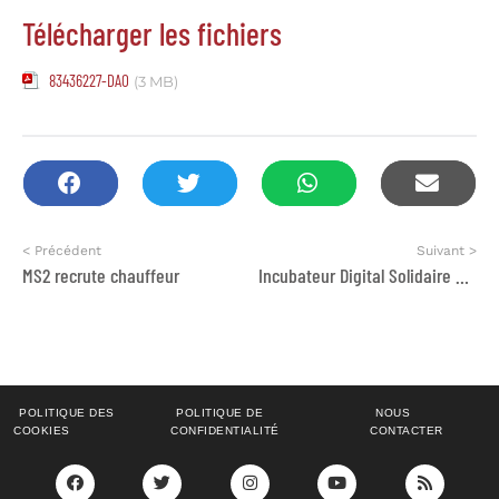
Télécharger les fichiers
83436227-DAO
(3 MB)
< Précédent
Suivant >
MS2 recrute chauffeur
Incubateur Digital Solidaire de Salé : Appel à candidature
POLITIQUE DES
POLITIQUE DE
NOUS
COOKIES
CONFIDENTIALITÉ
CONTACTER