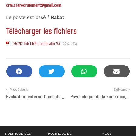
crm.crarecrutement@gmail.com
Le poste est basé à
Rabat
Télécharger les fichiers
251212 ToR DRM Coordinator V3
(224 kB)
< Précédent
Suivant >
Évaluation externe finale du projet « Écoles de Protection »
Psychologue de la zone occidentale
POLITIQUE DES
POLITIQUE DE
NOUS