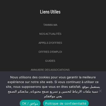
Liens Utiles
TANMIA.MA
NOS ACTUALITÉS
APPELS D’OFFRES
OFFRES D’EMPLOI
GUIDES
ANNUIERE DES ASSOCIATIONS
Nous utilisons des cookies pour vous garantir la meilleure
expérience sur notre site web. Si vous continuez à utiliser ce
Newsletter
site, nous supposerons que vous en êtes satisfait. يستعمل موقع
تنمية ملفات الارتباط لتحسين و تسريع تصفح محتوياته, متابعتكم التصفح
Inscrivez-vous à notre newsletter pour recevoir les dernières
يعني موافقكم
nouvelles sur TANMIA
OK / موافق
Politique de confidentialité