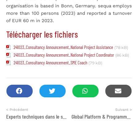
organisation is based in Bonn, Germany. sequa employs
more than 100 persons (2023) and reported a turnover
of EUR 60 m in 2023.
Télécharger les fichiers
241023_Consultancy Announcement_National Project Assistance
(78 kB)
241023_Consultancy Announcement_National Project Coordinator
(86 kB)
241023_Consultancy Announcement_SME Coach
(79 kB)
< Précédent
Suivant >
Experts techniques dans le secteur de l’eau et de l’assainissement
Global Platform & Programme Manager