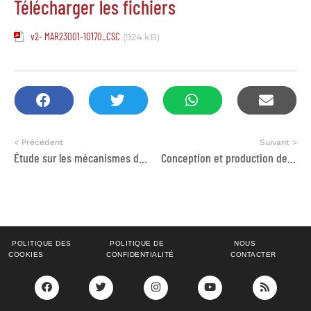
Télécharger les fichiers
v2- MAR23001-10170_CSC
(924 kB)
< Précédent
Suivant >
Étude sur les mécanismes de financement de l’amélioration de l’habitat dans le cadre de travaux de rénovation énergétique et thermique pour les populations à bas revenus au Maroc
Conception et production de parcours d’apprentissage modulaires à destination des TPME et des acteurs publics
POLITIQUE DES
POLITIQUE DE
NOUS
COOKIES
CONFIDENTIALITÉ
CONTACTER