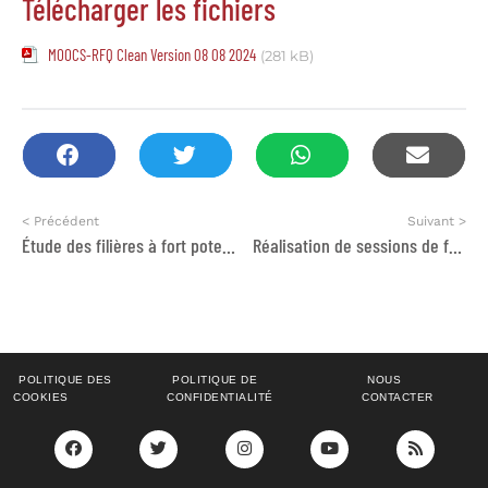
Télécharger les fichiers
MOOCS-RFQ Clean Version 08 08 2024
(281 kB)
< Précédent
Suivant >
Étude des filières à fort potentiel dans le Parc National de Khénifra
Réalisation de sessions de formation dans le domaine de violences faites aux femmes
POLITIQUE DES
POLITIQUE DE
NOUS
COOKIES
CONFIDENTIALITÉ
CONTACTER