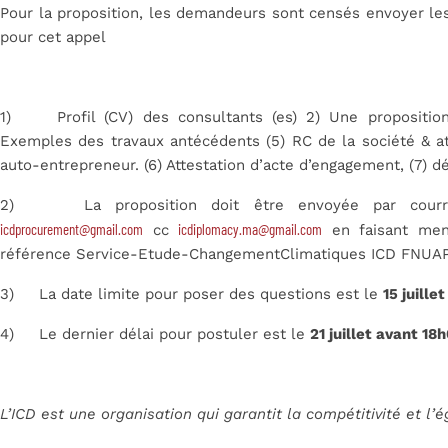
Pour la proposition, les demandeurs sont censés envoyer les
pour cet appel
1) Profil (CV) des consultants (es) 2) Une proposition 
Exemples des travaux antécédents (5) RC de la société & att
auto-entrepreneur. (6) Attestation d’acte d’engagement, (7) d
2) La proposition doit être envoyée par courrier
icdprocurement@gmail.com
icdiplomacy.ma@gmail.com
cc
en faisant men
référence Service-Etude-ChangementClimatiques ICD FNUAP
3) La date limite pour poser des questions est le
15 juille
4) Le dernier délai pour postuler est le
21 juillet avant 18
L’ICD est une organisation qui garantit la compétitivité et l’