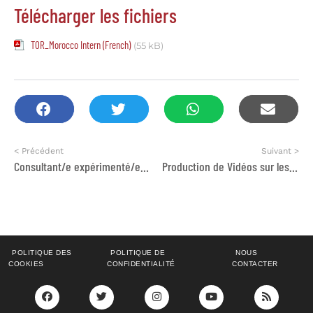
Télécharger les fichiers
TOR_Morocco Intern (French)
(55 kB)
< Précédent
Suivant >
Consultant/e expérimenté/e – stratégie / employabilité
Production de Vidéos sur les incitations fiscales
POLITIQUE DES
POLITIQUE DE
NOUS
COOKIES
CONFIDENTIALITÉ
CONTACTER