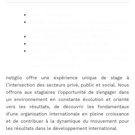
LIEU :
Rabat, Maroc
D
URÉE
:
Stage de 3 à 6 mois avec possibilité
de conversion en emploi à temps plein
DATE DE DÉBUT PRÉVUE :
Février, 2022
R
ÉMUNÉRATION
:
Stage rémunéré
DATE LIMITE DE PRÉSENTATION DES
DEMANDES :
Les demandes seront
examinées en continue
nstiglio offre une expérience unique de stage à
l’intersection des secteurs privé, public et social. Nous
offrons aux stagiaires l’opportunité de s’engager dans
un environnement en constante évolution et orienté
vers les résultats, de découvrir les fondamentaux
d’une organisation internationale en pleine croissance
et de contribuer à la dynamique du mouvement pour
les résultats dans le développement international.