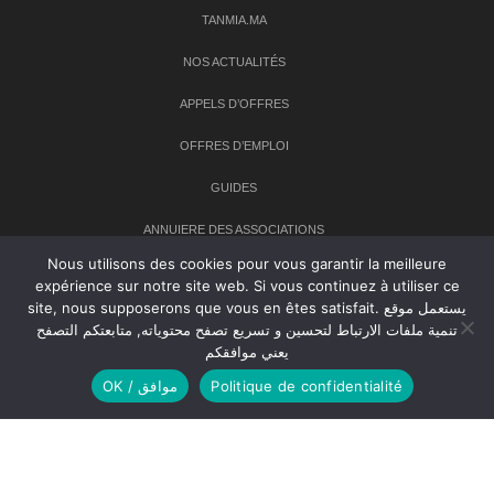
TANMIA.MA
NOS ACTUALITÉS
APPELS D’OFFRES
OFFRES D’EMPLOI
GUIDES
ANNUIERE DES ASSOCIATIONS
Nous utilisons des cookies pour vous garantir la meilleure
expérience sur notre site web. Si vous continuez à utiliser ce
Newsletter
site, nous supposerons que vous en êtes satisfait. يستعمل موقع
تنمية ملفات الارتباط لتحسين و تسريع تصفح محتوياته, متابعتكم التصفح
Inscrivez-vous à notre newsletter pour recevoir les dernières
يعني موافقكم
nouvelles sur TANMIA
OK / موافق
Politique de confidentialité
Creative Common 2004-2026.
Tanmia.ma
| Tous les droits réservés
Réalisation
Agence Web
Tudiodev