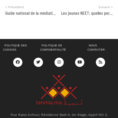
< Précédent
Suivant >
Guide national de la médiation thérapeutique et sociale pédiatrique en lien avec le VIH
Les jeunes NEET: quelles perspectives d’inclusion socio-économique?
POLITIQUE DES
POLITIQUE DE
NOUS
COOKIES
CONFIDENTIALITÉ
CONTACTER
Rue Raiss Achour, Résidence Badr A, ler étage, Apprt NO 2,