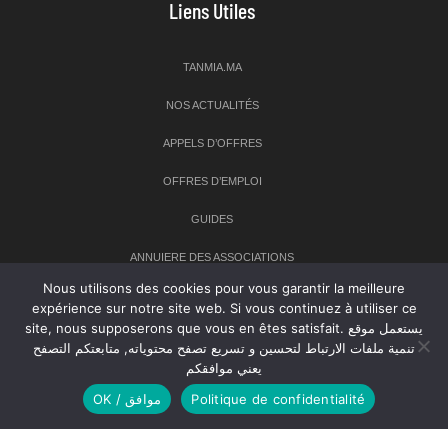
Liens Utiles
TANMIA.MA
NOS ACTUALITÉS
APPELS D’OFFRES
OFFRES D’EMPLOI
GUIDES
ANNUIERE DES ASSOCIATIONS
Nous utilisons des cookies pour vous garantir la meilleure
expérience sur notre site web. Si vous continuez à utiliser ce
Newsletter
site, nous supposerons que vous en êtes satisfait. يستعمل موقع
تنمية ملفات الارتباط لتحسين و تسريع تصفح محتوياته, متابعتكم التصفح
Inscrivez-vous à notre newsletter pour recevoir les dernières
يعني موافقكم
nouvelles sur TANMIA
OK / موافق
Politique de confidentialité