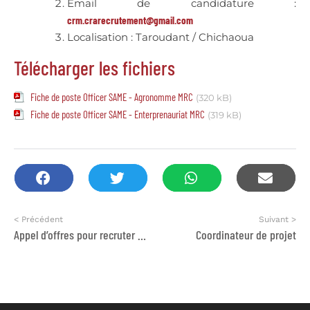
Email de candidature :
crm.crarecrutement@gmail.com
Localisation : Taroudant / Chichaoua
Télécharger les fichiers
Fiche de poste Officer SAME - Agronomme MRC
(320 kB)
Fiche de poste Officer SAME - Enterprenauriat MRC
(319 kB)
< Précédent
Suivant >
Appel d’offres pour recruter plusieurs profils de consultant (e)s, expert (e)s.
Coordinateur de projet