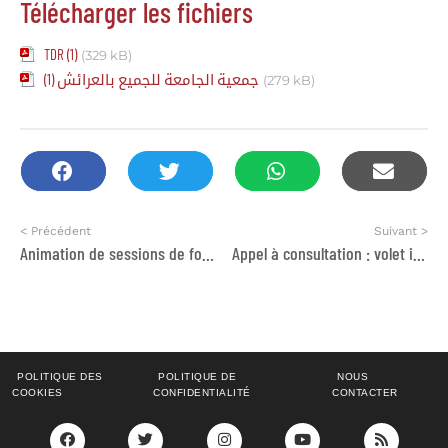
Télécharger les fichiers
TDR (1)
(329 kB)
جمعية الجامعة للجميع بالعرائش (1)
(279 kB)
< Précédent
Suivant >
Animation de sessions de formation en matière d’Intégration du genre dans les politiques de l’Habitat
Appel à consultation : volet informatique de saisie, de suivi et de contrôle des données du panel de ménages
POLITIQUE DES
POLITIQUE DE
NOUS
COOKIES
CONFIDENTIALITÉ
CONTACTER