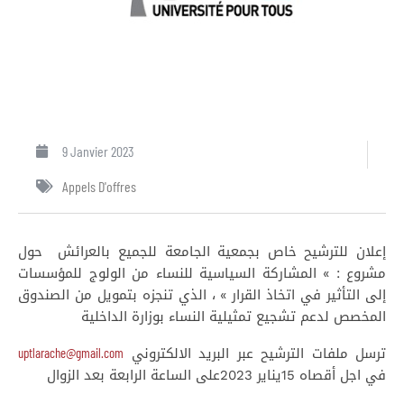
9 Janvier 2023
Appels D'offres
إعلان للترشيح خاص بجمعية الجامعة للجميع بالعرائش حول
مشروع : » المشاركة السياسية للنساء من الولوج للمؤسسات
إلى التأثير في اتخاذ القرار » ، الذي تنجزه بتمويل من الصندوق
المخصص لدعم تشجيع تمثيلية النساء بوزارة الداخلية
uptlarache@gmail.com
ترسل ملفات الترشيح عبر البريد الالكتروني
في اجل أقصاه 15يناير 2023على الساعة الرابعة بعد الزوال