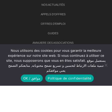
NOS ACTUALITÉS
APPELS D’OFFRES
OFFRES D’EMPLOI
GUIDES
ANNUIERE DES ASSOCIATIONS
Nous utilisons des cookies pour vous garantir la meilleure
expérience sur notre site web. Si vous continuez à utiliser ce
Newsletter
site, nous supposerons que vous en êtes satisfait. يستعمل موقع
تنمية ملفات الارتباط لتحسين و تسريع تصفح محتوياته, متابعتكم التصفح
Inscrivez-vous à notre newsletter pour recevoir les dernières
يعني موافقكم
nouvelles sur TANMIA
OK / موافق
Politique de confidentialité
Creative Common 2004-2026.
Tanmia.ma
| Tous les droits réservés
Réalisation
Agence Web
Tudiodev