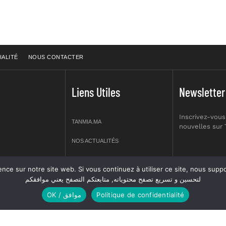
IALITÉ
NOUS CONTACTER
Liens Utiles
Newsletter
Inscrivez-vous
TANMIA.MA
nouvelles sur
NOS ACTUALITÉS
APPELS D’OFFRES
re site web. Si vous continuez à utiliser ce site, nous supposerons que vous en êtes s
prt NO 2,
لتحسين و تسريع تصفح محتوياته, متابعتكم التصفح يعني موافقكم
OFFRES D’EMPLOI
OK / موافق
Politique de confidentialité
GUIDES
ANNUIERE DES ASSOCIATIONS