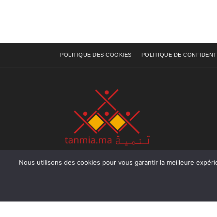
POLITIQUE DES COOKIES
POLITIQUE DE CONFIDENT
Nous utilisons des cookies pour vous garantir la meilleure expérience sur not
Rue Raiss Achour, Résidence Badr A, ler étage, Ap
Ocean, Rabat - Royaume du Maroc
Tél : +212 (0) 5 37 70 73 50
Fax : +212 (0) 5 37 70 73 50
Email : info@tanmia.ma