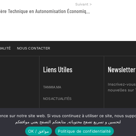
Suivant >
Conseiller.ère Technique en Autonomisation Économique des Femmes
IALITÉ
NOUS CONTACTER
Liens Utiles
Newsletter
Inscrivez-vous
TANMIA.MA
nouvelles sur
NOS ACTUALITÉS
APPELS D’OFFRES
re site web. Si vous continuez à utiliser ce site, nous supposerons que vous en êtes s
prt NO 2,
لتحسين و تسريع تصفح محتوياته, متابعتكم التصفح يعني موافقكم
OFFRES D’EMPLOI
OK / موافق
Politique de confidentialité
GUIDES