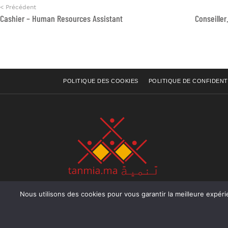
< Précédent
Cashier – Human Resources Assistant
POLITIQUE DES COOKIES
POLITIQUE DE CONFIDENT
Nous utilisons des cookies pour vous garantir la meilleure expérience sur not
Rue Raiss Achour, Résidence Badr A, ler étage, Ap
Ocean, Rabat - Royaume du Maroc
Tél : +212 (0) 5 37 70 73 50