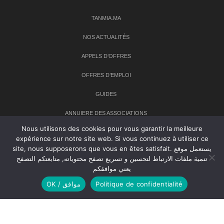
TANMIA.MA
NOS ACTUALITÉS
APPELS D’OFFRES
OFFRES D’EMPLOI
GUIDES
ANNUIERE DES ASSOCIATIONS
Nous utilisons des cookies pour vous garantir la meilleure
expérience sur notre site web. Si vous continuez à utiliser ce
Newsletter
site, nous supposerons que vous en êtes satisfait. يستعمل موقع
تنمية ملفات الارتباط لتحسين و تسريع تصفح محتوياته, متابعتكم التصفح
Inscrivez-vous à notre newsletter pour recevoir les dernières
يعني موافقكم
nouvelles sur TANMIA
OK / موافق
Politique de confidentialité
Creative Common 2004-2026.
Tanmia.ma
| Tous les droits réservés