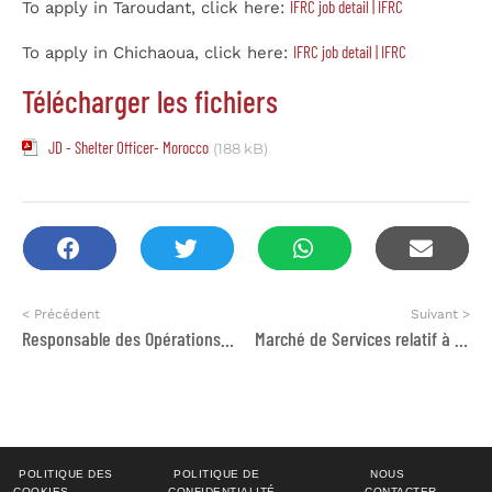
IFRC job detail | IFRC
To apply in Taroudant, click here:
IFRC job detail | IFRC
To apply in Chichaoua, click here:
Télécharger les fichiers
JD - Shelter Officer- Morocco
(188 kB)
< Précédent
Suivant >
Responsable des Opérations EFE-Maroc
Marché de Services relatif à l’appui aux Collectivités Territoriales pour opérationnaliser les mécanismes de la démocratie participative au niveau local
POLITIQUE DES
POLITIQUE DE
NOUS
COOKIES
CONFIDENTIALITÉ
CONTACTER