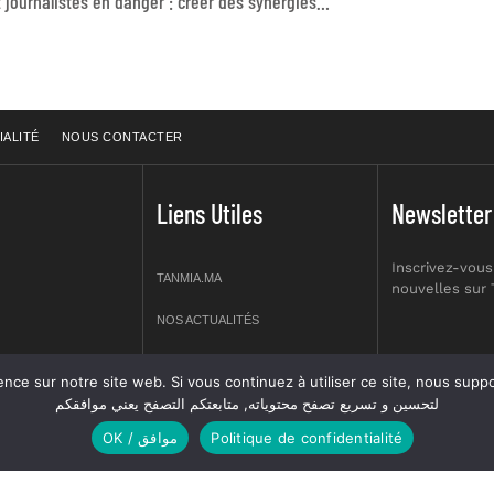
Artistes et journalistes en danger : créer des synergies pour promouvoir la liberté d’expression
IALITÉ
NOUS CONTACTER
Liens Utiles
Newsletter
Inscrivez-vous
TANMIA.MA
nouvelles sur
NOS ACTUALITÉS
APPELS D’OFFRES
re site web. Si vous continuez à utiliser ce site, nous supposerons que vous en êtes s
prt NO 2,
لتحسين و تسريع تصفح محتوياته, متابعتكم التصفح يعني موافقكم
OFFRES D’EMPLOI
OK / موافق
Politique de confidentialité
GUIDES
ANNUIERE DES ASSOCIATIONS