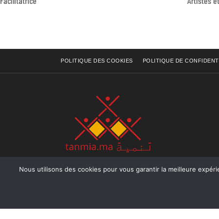
Facilitatrice
POLITIQUE DES COOKIES
POLITIQUE DE CONFIDENT
Nous utilisons des cookies pour vous garantir la meilleure expérience sur not
Rue Raiss Achour, Résidence Badr A, ler étage, Ap
Ocean, Rabat - Royaume du Maroc
Tél : +212 (0) 5 37 70 73 50
Fax : +212 (0) 5 37 70 73 50
Email : info@tanmia.ma