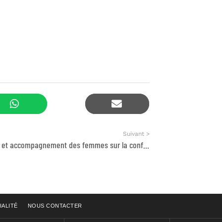
Suivant >
Formation et accompagnement des femmes sur la confection de produits artisanaux diversifiés réalisés avec la laine « Siroua »
IALITÉ
NOUS CONTACTER