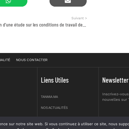
Suivant >
Réalisation d’une étude sur les conditions de travail des femmes : travailleuses domestiques et agentes de d’entretien et de nettoyage au Maroc
IALITÉ
NOUS CONTACTER
Liens Utiles
Newsletter
Inscrivez-vous
TANMIA.MA
nouvelles sur
NOS ACTUALITÉS
APPELS D’OFFRES
re site web. Si vous continuez à utiliser ce site, nous supposerons que vous en êtes s
prt NO 2,