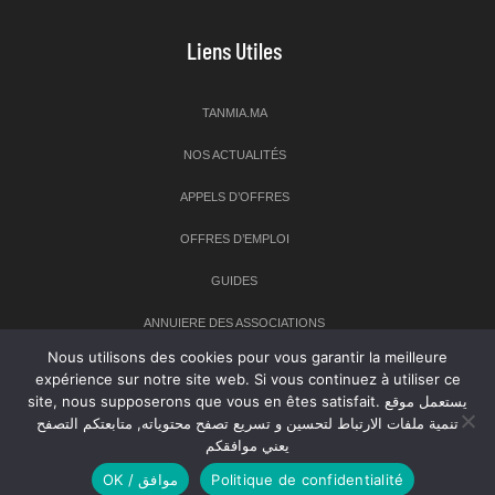
Liens Utiles
TANMIA.MA
NOS ACTUALITÉS
APPELS D’OFFRES
OFFRES D’EMPLOI
GUIDES
ANNUIERE DES ASSOCIATIONS
Nous utilisons des cookies pour vous garantir la meilleure
expérience sur notre site web. Si vous continuez à utiliser ce
Newsletter
site, nous supposerons que vous en êtes satisfait. يستعمل موقع
تنمية ملفات الارتباط لتحسين و تسريع تصفح محتوياته, متابعتكم التصفح
Inscrivez-vous à notre newsletter pour recevoir les dernières
يعني موافقكم
nouvelles sur TANMIA
OK / موافق
Politique de confidentialité