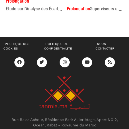
Prolongation
Étude sur l’Analyse des Écarts de Compétences dans la Région Marrakech-Safi
Prolongation
Superviseurs et enquêteurs
POLITIQUE DES
POLITIQUE DE
NOUS
COOKIES
CONFIDENTIALITÉ
CONTACTER
Rue Raiss Achour, Résidence Badr A, ler étage, Apprt NO 2,
Ocean, Rabat - Royaume du Maroc