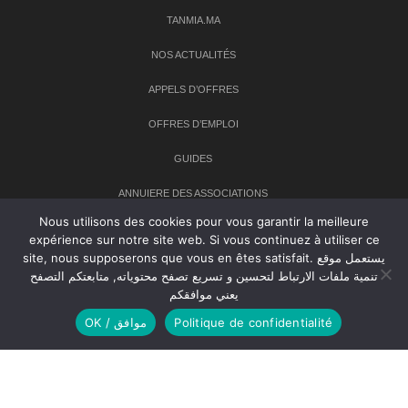
TANMIA.MA
NOS ACTUALITÉS
APPELS D’OFFRES
OFFRES D’EMPLOI
GUIDES
ANNUIERE DES ASSOCIATIONS
Nous utilisons des cookies pour vous garantir la meilleure
expérience sur notre site web. Si vous continuez à utiliser ce
Newsletter
site, nous supposerons que vous en êtes satisfait. يستعمل موقع
تنمية ملفات الارتباط لتحسين و تسريع تصفح محتوياته, متابعتكم التصفح
Inscrivez-vous à notre newsletter pour recevoir les dernières
يعني موافقكم
nouvelles sur TANMIA
OK / موافق
Politique de confidentialité
Creative Common 2004-2026.
Tanmia.ma
| Tous les droits réservés