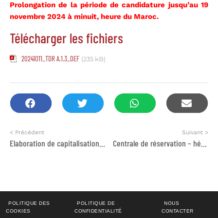
Prolongation de la période de candidature jusqu’au 19
novembre 2024 à minuit, heure du Maroc.
Télécharger les fichiers
20241011_TDR A.1.3_DEF
(235 kB)
< Précédent
Suivant >
Elaboration de capitalisation des bonnes pratiques
Centrale de réservation – hébergement et Transport intérieur et international
POLITIQUE DES
POLITIQUE DE
NOUS
COOKIES
CONFIDENTIALITÉ
CONTACTER