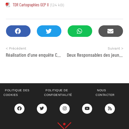
TDR Cartographies GEP II
(124 kB)
< Précédent
Suivant >
Réalisation d’une enquête Connaissances-Attitudes et Pratiques (CAP)
Deux Responsables des jeunes (Tata et Azilal)
POLITIQUE DES
POLITIQUE DE
NOUS
COOKIES
CONFIDENTIALITÉ
CONTACTER