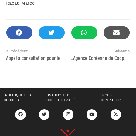
Rabat, Maroc
< Précédent
Suivant >
Appel à consultation pour le recrutement de 3 experts pour l’animation des modules de formation en matière de changement climatique au profit des jeunes des pays africains
L’Agence Coréenne de Coopération Internationale (KOICA) à Rabat recrute : Un(e) Chargée du programme de Coopération
POLITIQUE DES
POLITIQUE DE
NOUS
COOKIES
CONFIDENTIALITÉ
CONTACTER