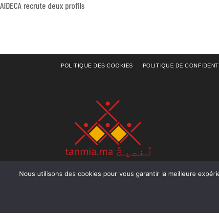
AIDECA recrute deux profils
POLITIQUE DES COOKIES
POLITIQUE DE CONFIDENT
Nous utilisons des cookies pour vous garantir la meilleure expérience sur not
Rue Raiss Achour, Résidence Badr A, ler étage, Ap
Ocean, Rabat - Royaume du Maroc
Tél : +212 (0) 5 37 70 73 50
Fax : +212 (0) 5 37 70 73 50