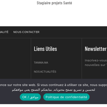
Stagiaire projets Santé
IALITÉ
NOUS CONTACTER
Liens Utiles
Newsletter
Inscrivez-vous
TANMIA.MA
nouvelles sur
NOS ACTUALITÉS
APPELS D’OFFRES
re site web. Si vous continuez à utiliser ce site, nous supposerons que vous en êtes s
prt NO 2,
لتحسين و تسريع تصفح محتوياته, متابعتكم التصفح يعني موافقكم
OFFRES D’EMPLOI
OK / موافق
Politique de confidentialité
GUIDES