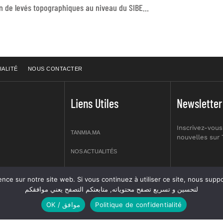
Réalisation de levés topographiques au niveau du SIBE de Sidi Boughaba
IALITÉ
NOUS CONTACTER
Liens Utiles
Newsletter
Inscrivez-vous
TANMIA.MA
nouvelles sur
NOS ACTUALITÉS
APPELS D’OFFRES
re site web. Si vous continuez à utiliser ce site, nous supposerons que vous en êtes s
prt NO 2,
لتحسين و تسريع تصفح محتوياته, متابعتكم التصفح يعني موافقكم
OFFRES D’EMPLOI
OK / موافق
Politique de confidentialité
GUIDES