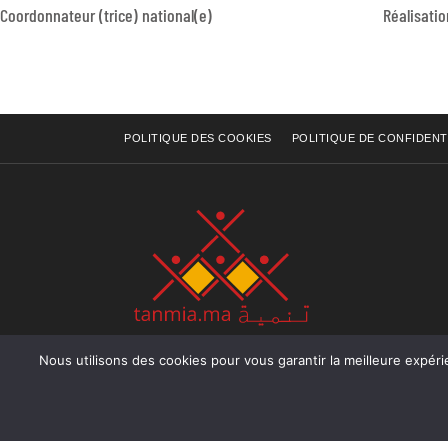
Coordonnateur (trice) national(e)
POLITIQUE DES COOKIES
POLITIQUE DE CONFIDENT
Nous utilisons des cookies pour vous garantir la meilleure expérience sur not
Rue Raiss Achour, Résidence Badr A, ler étage, Ap
Ocean, Rabat - Royaume du Maroc
Tél : +212 (0) 5 37 70 73 50
Fax : +212 (0) 5 37 70 73 50