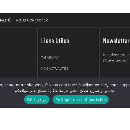
IALITÉ
NOUS CONTACTER
Liens Utiles
Newsletter
Inscrivez-vous
TANMIA.MA
nouvelles sur
NOS ACTUALITÉS
APPELS D’OFFRES
re site web. Si vous continuez à utiliser ce site, nous supposerons que vous en êtes s
prt NO 2,
لتحسين و تسريع تصفح محتوياته, متابعتكم التصفح يعني موافقكم
OFFRES D’EMPLOI
OK / موافق
Politique de confidentialité
GUIDES
ANNUIERE DES ASSOCIATIONS