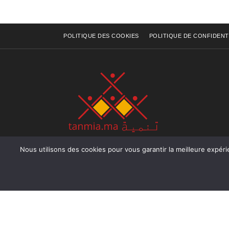
POLITIQUE DES COOKIES
POLITIQUE DE CONFIDENT
Nous utilisons des cookies pour vous garantir la meilleure expérience sur not
Rue Raiss Achour, Résidence Badr A, ler étage, Ap
Ocean, Rabat - Royaume du Maroc
Tél : +212 (0) 5 37 70 73 50
Fax : +212 (0) 5 37 70 73 50
Email : info@tanmia.ma