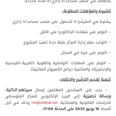
بالتعاقد في منصب مساعد/ة إداري/ة لمدة محددة.
الشروط والمؤهلات المطلوبة:
يشترط في المترشح/ة للحصول على منصب مساعد/ة إداري:
– التوفر على شهادة الباكالوريا على الأقل.
– التواجد بمقر إدارة المركز طيلة مدة تنفيذ المشروع.
– التوفر على خبرة في المجال.
– التوفر على المهارات التواصلية واللغوية (العربية-الفرنسية
والإنجليزية)، والمكتبية (برامج الكمبيوتر المكتبية).
كيفية تقديم الترشيح والانتقاء:
– يجب على المرشحين المهتمين إرسال
سيرتهم الذاتية
،
ورسالة تحفيزية
إلى البريد الإلكتروني للمركز المتوسطي
cmejjm@gmail.com
للدراسات القانونية والقضائية:
وذلك في أجل
أقصاه
15 يونيو 2022 على الساعة 17:00.