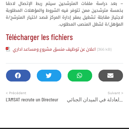
– بعد دراسة ملفات المترشحين سيتم ربط الإتصال لاحقا
بخمسة مترشحين ممن تتوفر فيه الشروط والمؤهلات المطلوبة
لاجتياز مقابلة تشغيل بمقر إدارة المركز قصد اختيار المترشح/ة
المؤهل/ة لشغل المنصب المطلوب.
Télécharger les fichiers
اعلان عن توظيف منسق مشروع ومساعد اداري
(366 kB)
< Précédent
Suivant >
إنتاج مادة مرجعية حول المحاكمة العادلة في الميدان الجنائي
L’AMSAT recrute un Directeur