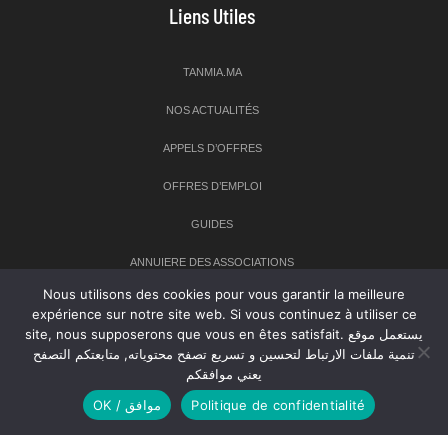
Liens Utiles
TANMIA.MA
NOS ACTUALITÉS
APPELS D’OFFRES
OFFRES D’EMPLOI
GUIDES
ANNUIERE DES ASSOCIATIONS
Nous utilisons des cookies pour vous garantir la meilleure
expérience sur notre site web. Si vous continuez à utiliser ce
Newsletter
site, nous supposerons que vous en êtes satisfait. يستعمل موقع
تنمية ملفات الارتباط لتحسين و تسريع تصفح محتوياته, متابعتكم التصفح
Inscrivez-vous à notre newsletter pour recevoir les dernières
يعني موافقكم
nouvelles sur TANMIA
Politique de confidentialité
OK / موافق