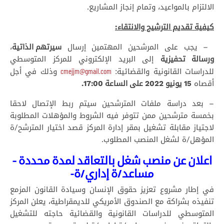
الالتزام بالمواعيد، وتمام إنجاز المشاريع.
كيفية تقديم الترشيح والانتقاء:
– يجب على المرشحين المهتمين إرسال
سيرتهم الذاتية
،
ورسالة تحفيزية
إلى البريد الإلكتروني للمركز المتوسطي
cmejjm@gmail.com
للدراسات القانونية والقضائية:
وذلك في أجل
أقصاه
15 يونيو 2022 على الساعة 17:00.
– بعد دراسة ملفات المترشحين سيتم ربط الإتصال لاحقا
بخمسة مترشحين ممن تتوفر فيه الشروط والمؤهلات المطلوبة
لاجتياز مقابلة تشغيل بمقر إدارة المركز قصد اختيار المترشح/ة
المؤهل/ة لشغل المنصب المطلوب.
اعلان عن منصب شغل
بالتعاقد لمدة محددة –
مساعد/ة إداري/ة-
في إطار مشروع تعزيز حقوق الإنسان وسيادة القانون المزمع
تنفيذه بشراكة مع الصندوق الأمريكي للديمقراطية، يعلن المركز
المتوسطي للدراسات القانونية والقضائية حاجته للتشغيل