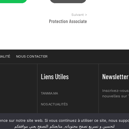
Suivant >
Protection Associate
IALITÉ
NOUS CONTACTER
Liens Utiles
Newsletter
Inscrivez-vous
TANMIA.MA
nouvelles sur
NOS ACTUALITÉS
APPELS D’OFFRES
re site web. Si vous continuez à utiliser ce site, nous supposerons que vous en êtes s
prt NO 2,
لتحسين و تسريع تصفح محتوياته, متابعتكم التصفح يعني موافقكم
OFFRES D’EMPLOI