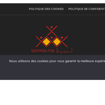
POLITIQUE DES COOKIES
POLITIQUE DE CONFIDENT
Nous utilisons des cookies pour vous garantir la meilleure expérience sur not
Rue Raiss Achour, Résidence Badr A, ler étage, Ap
Ocean, Rabat - Royaume du Maroc
Tél : +212 (0) 5 37 70 73 50
Fax : +212 (0) 5 37 70 73 50
Email : info@tanmia.ma
Creative Common 2004-2026.
Tanmia.ma
| Tous les droits