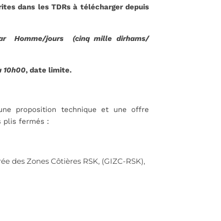
rites dans les TDRs à télécharger depuis
par Homme/jours (cinq mille dirhams/
à 10h00
, date limite.
une proposition technique et une offre
 plis fermés :
rée des Zones Côtières RSK, (GIZC-RSK),