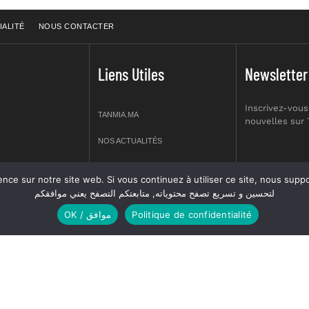
IALITÉ
NOUS CONTACTER
Liens Utiles
Newsletter
Inscrivez-vous
TANMIA.MA
nouvelles sur
NOS ACTUALITÉS
APPELS D’OFFRES
re site web. Si vous continuez à utiliser ce site, nous supposerons que vous en êtes s
prt NO 2,
لتحسين و تسريع تصفح محتوياته, متابعتكم التصفح يعني موافقكم
OFFRES D’EMPLOI
OK / موافق
Politique de confidentialité
GUIDES
ANNUIERE DES ASSOCIATIONS
 réservés