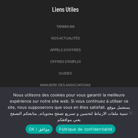
Liens Utiles
TANMIA.MA
NOS ACTUALITÉS
APPELS D’OFFRES
OFFRES D’EMPLOI
GUIDES
ANNUIERE DES ASSOCIATIONS
Nous utilisons des cookies pour vous garantir la meilleure
expérience sur notre site web. Si vous continuez à utiliser ce
Newsletter
site, nous supposerons que vous en êtes satisfait. يستعمل موقع
تنمية ملفات الارتباط لتحسين و تسريع تصفح محتوياته, متابعتكم التصفح
Inscrivez-vous à notre newsletter pour recevoir les dernières
يعني موافقكم
nouvelles sur TANMIA
OK / موافق
Politique de confidentialité