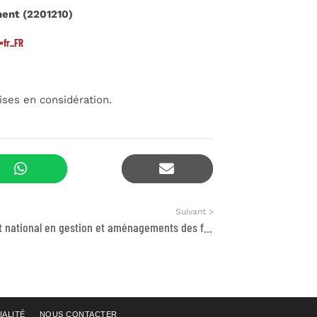
ment (2201210)
=fr_FR
ises en considération.
Suivant >
Consultant national en gestion et aménagements des forêts
IALITÉ
NOUS CONTACTER