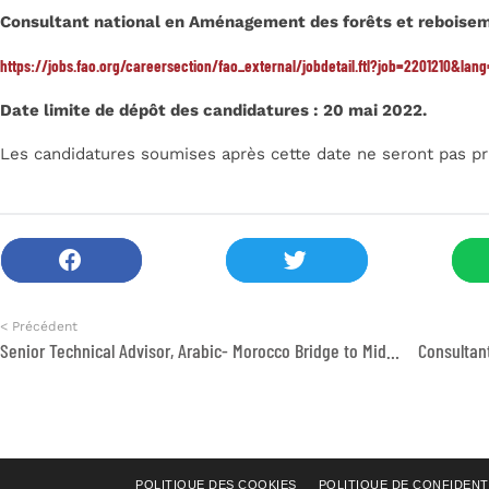
Consultant national en Aménagement des forêts et reboise
https://jobs.fao.org/careersection/fao_external/jobdetail.ftl?job=2201210&lang
Date limite de dépôt des candidatures : 20 mai 2022.
Les candidatures soumises après cette date ne seront pas pr
< Précédent
Senior Technical Advisor, Arabic- Morocco Bridge to Middle School Project
POLITIQUE DES COOKIES
POLITIQUE DE CONFIDENT