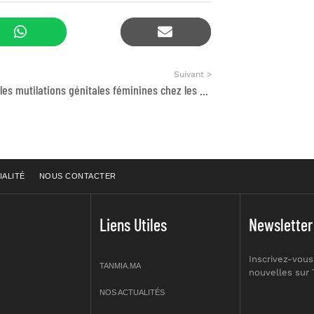
Suivant >
Etude sur les mutilations génitales féminines chez les migrantes au Maroc
IALITÉ
NOUS CONTACTER
Liens Utiles
Newsletter
Inscrivez-vous
TANMIA.MA
nouvelles sur
NOS ACTUALITÉS