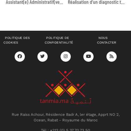
Assistant(e) Administratif(ve) et Financier(e)
Réalisation d’un diagnostic technique des installations de la Dar Taliba de Sidi Rahal à Casablanca
POLITIQUE DES
POLITIQUE DE
NOUS
COOKIES
CONFIDENTIALITÉ
CONTACTER
Rue Raiss Achour, Résidence Badr A, ler étage, Apprt NO 2,
Ocean, Rabat - Royaume du Maroc
Tél : +212 (0) 5 37 70 73 50