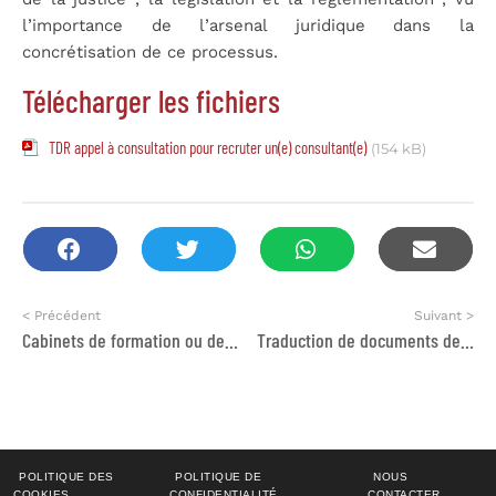
l’importance de l’arsenal juridique dans la
concrétisation de ce processus.
Télécharger les fichiers
TDR appel à consultation pour recruter un(e) consultant(e)
(154 kB)
< Précédent
Suivant >
Cabinets de formation ou de consultants-formateurs « Santé » sur tout le Maroc
Traduction de documents de l’arabe ou du français vers l’allemand
POLITIQUE DES
POLITIQUE DE
NOUS
COOKIES
CONFIDENTIALITÉ
CONTACTER