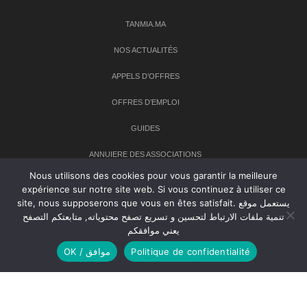
TANMIA.MA
NOS ACTUALITÉS
APPELS D’OFFRES
OFFRES D’EMPLOI
GUIDES
ANNUIERE DES ASSOCIATIONS
Nous utilisons des cookies pour vous garantir la meilleure
expérience sur notre site web. Si vous continuez à utiliser ce
Newsletter
site, nous supposerons que vous en êtes satisfait. يستعمل موقع
تنمية ملفات الارتباط لتحسين و تسريع تصفح محتوياته, متابعتكم التصفح
Inscrivez-vous à notre newsletter pour recevoir les dernières
يعني موافقكم
nouvelles sur TANMIA
OK / موافق
Politique de confidentialité
Creative Common 2004-2026.
Tanmia.ma
| Tous les droits réservés