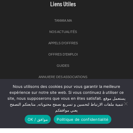
Liens Utiles
TANMIA.MA
NOS ACTUALITÉS
APPELS D’OFFRES
OFFRES D’EMPLOI
GUIDES
ANNUIERE DES ASSOCIATIONS
Nous utilisons des cookies pour vous garantir la meilleure
expérience sur notre site web. Si vous continuez à utiliser ce
Newsletter
site, nous supposerons que vous en êtes satisfait. يستعمل موقع
تنمية ملفات الارتباط لتحسين و تسريع تصفح محتوياته, متابعتكم التصفح
Inscrivez-vous à notre newsletter pour recevoir les dernières
يعني موافقكم
nouvelles sur TANMIA
OK / موافق
Politique de confidentialité