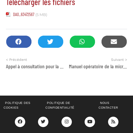
Télécharger les fichiers
DAO_83472567
(5 MB)
< Précédent
Suivant >
Appel à consultation pour la Compilation du rapport combiné de la 5ème Communication Nationale sur les Changements Climatiques et le 1er Rapport Biennal sur la Transparence
Manuel opératoire de la microfranchise sociale et solidaire STARLAB
POLITIQUE DES
POLITIQUE DE
NOUS
COOKIES
CONFIDENTIALITÉ
CONTACTER