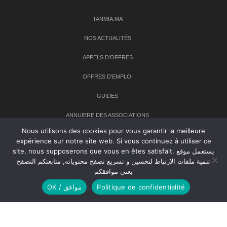
TANMIA.MA
NOS ACTUALITÉS
APPELS D’OFFRES
OFFRES D’EMPLOI
GUIDES
ANNUIERE DES ASSOCIATIONS
Nous utilisons des cookies pour vous garantir la meilleure
expérience sur notre site web. Si vous continuez à utiliser ce
Newsletter
site, nous supposerons que vous en êtes satisfait. يستعمل موقع
تنمية ملفات الارتباط لتحسين و تسريع تصفح محتوياته, متابعتكم التصفح
Inscrivez-vous à notre newsletter pour recevoir les dernières
يعني موافقكم
nouvelles sur TANMIA
OK / موافق
Politique de confidentialité
Creative Common 2004-2026.
Tanmia.ma
| Tous les droits réservés