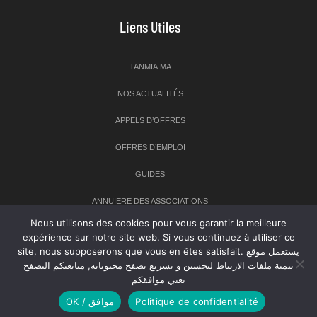
Liens Utiles
TANMIA.MA
NOS ACTUALITÉS
APPELS D’OFFRES
OFFRES D’EMPLOI
GUIDES
ANNUIERE DES ASSOCIATIONS
Nous utilisons des cookies pour vous garantir la meilleure
expérience sur notre site web. Si vous continuez à utiliser ce
Newsletter
site, nous supposerons que vous en êtes satisfait. يستعمل موقع
تنمية ملفات الارتباط لتحسين و تسريع تصفح محتوياته, متابعتكم التصفح
Inscrivez-vous à notre newsletter pour recevoir les dernières
يعني موافقكم
nouvelles sur TANMIA
OK / موافق
Politique de confidentialité